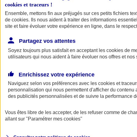
cookies et traceurs
!
Ensemble, mettons fin aux préjugés sur ces petits fichiers te
Assurance auto
de
cookies
Assurance jeune conducteur
. Ils nous aident à traiter des informations essentie
Assurance forfait km
site et faire évoluer votre expérience en ligne, dans le respect
Assurance véhicule de collection
Assurance monospace
Partagez vos attentes
Garanties assurance auto
Nos formules assurance auto en ligne
Soyez toujours plus satisfait en acceptant les
cookies
de mes
Assurance Auto Malus
utilisateurs qui nous aident à faire évoluer nos offres et nos 
Services et avantages auto AXA
Assurance citoyenne auto
Assurer 2 voitures
Enrichissez votre expérience
Assurance auto en ligne
Naviguez selon vos préférences avec les
cookies et traceur
personnalisation qui nous permettent d'afficher du contenu a
des publicités personnalisées et de suivre la performance
Vous êtes libre de les accepter, de les refuser comme de cha
allant sur
"Paramétrer mes
cookies
"