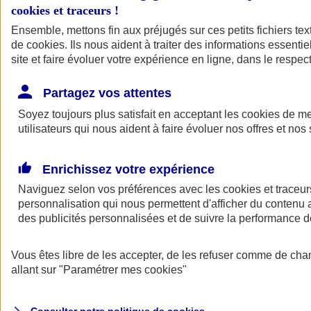
cookies et traceurs
!
Ensemble, mettons fin aux préjugés sur ces petits fichiers te
Assurance auto
de
cookies
Assurance jeune conducteur
. Ils nous aident à traiter des informations essentie
Assurance forfait km
site et faire évoluer votre expérience en ligne, dans le respect
Assurance véhicule de collection
Assurance monospace
Partagez vos attentes
Garanties assurance auto
Nos formules assurance auto en ligne
Soyez toujours plus satisfait en acceptant les
cookies
de mes
Assurance Auto Malus
utilisateurs qui nous aident à faire évoluer nos offres et nos 
Services et avantages auto AXA
Assurance citoyenne auto
Assurer 2 voitures
Enrichissez votre expérience
Assurance auto en ligne
Naviguez selon vos préférences avec les
cookies et traceur
personnalisation qui nous permettent d'afficher du contenu a
des publicités personnalisées et de suivre la performance
Vous êtes libre de les accepter, de les refuser comme de cha
allant sur
"Paramétrer mes
cookies
"