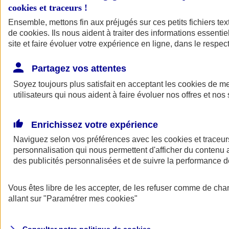
cookies et traceurs
!
Ensemble, mettons fin aux préjugés sur ces petits fichiers te
Assurance auto
de
cookies
Assurance jeune conducteur
. Ils nous aident à traiter des informations essentie
Assurance forfait km
site et faire évoluer votre expérience en ligne, dans le respect
Assurance véhicule de collection
Assurance monospace
Partagez vos attentes
Garanties assurance auto
Nos formules assurance auto en ligne
Soyez toujours plus satisfait en acceptant les
cookies
de mes
Assurance Auto Malus
utilisateurs qui nous aident à faire évoluer nos offres et nos 
Services et avantages auto AXA
Assurance citoyenne auto
Assurer 2 voitures
Enrichissez votre expérience
Assurance auto en ligne
Naviguez selon vos préférences avec les
cookies et traceur
personnalisation qui nous permettent d'afficher du contenu a
des publicités personnalisées et de suivre la performance
Vous êtes libre de les accepter, de les refuser comme de cha
allant sur
"Paramétrer mes
cookies
"