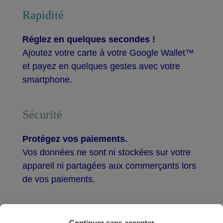
Rapidité
Réglez en quelques secondes !
Ajoutez votre carte à votre Google Wallet™
et payez en quelques gestes avec votre
smartphone.
Sécurité
Protégez vos paiements.
Vos données ne sont ni stockées sur votre
appareil ni partagées aux commerçants lors
de vos paiements.
Continuer sans accepter