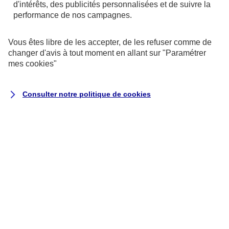
d'intérêts, des publicités personnalisées et de suivre la
sécurisés.
performance de nos campagnes.
Alycia P.
Vous êtes libre de les accepter, de les refuser comme de
changer d'avis à tout moment en allant sur
"Paramétrer
mes
cookies
"
Ajoutez votre carte bancaire à
Consulter notre politique de
cookies
Google Wallet en quelques
gestes
Sur votre téléphone et tablette
Directement depuis l'application AXA
Banque : cliquez sur l'onglet "Cartes" de