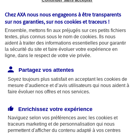
Chez AXA nous nous engageons à être transparents
sur nos garanties, sur nos
cookies et traceurs
!
Ensemble, mettons fin aux préjugés sur ces petits fichiers
textes, plus connus sous le nom de
cookies
. Ils nous
aident à traiter des informations essentielles pour garantir
la sécurité du site et faire évoluer votre expérience en
ligne, dans le respect de votre vie privée.
Partagez vos attentes
Soyez toujours plus satisfait en acceptant les
cookies
de
mesure d’audience et d’avis utilisateurs qui nous aident à
faire évoluer nos offres et nos services.
Dans toutes les situations, c'est
simple !
Enrichissez votre expérience
Naviguez selon vos préférences avec les
cookies et
J'utilise ma carte AXA Banque avec Google
traceurs
marketing et de personnalisation qui nous
Pay pour des paiements rapides et
permettent d'afficher du contenu adapté à vos centres