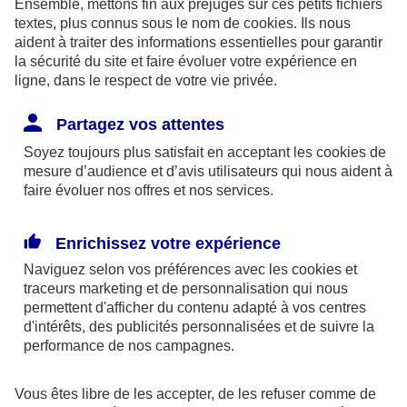
En utilisant le paiement sans contact de
Ensemble, mettons fin aux préjugés sur ces petits fichiers
textes, plus connus sous le nom de
cookies
. Ils nous
votre carte bancaire, vous êtes limités à un
aident à traiter des informations essentielles pour garantir
plafond de 150€ paiement sur 30 jours avec
la sécurité du site et faire évoluer votre expérience en
un maximum de 50€ par paiement. Votre
ligne, dans le respect de votre vie privée.
plafond de paiement se remet à jour
Partagez vos attentes
automatiquement.
Seules les cartes bancaires Visa Classic,
Soyez toujours plus satisfait en acceptant les
cookies
de
mesure d’audience et d’avis utilisateurs qui nous aident à
Visa Premier et Visa Infinite sont équipées
faire évoluer nos offres et nos services.
de la fonctionnalité sans contact, aucun
changement prévu donc pour les cartes Visa
Enrichissez votre expérience
Electron qui ne sont pas concernées.
Naviguez selon vos préférences avec les
cookies et
Est-ce que vous-en profiterez
traceurs
marketing et de personnalisation qui nous
permettent d'afficher du contenu adapté à vos centres
automatiquement ?
d'intérêts, des publicités personnalisées et de suivre la
performance de nos campagnes.
La mise à jour de votre plafond de paiement
sans contact est automatique. Vous n'avez
Vous êtes libre de les accepter, de les refuser comme de
rien à faire pour pouvoir en bénéficier.