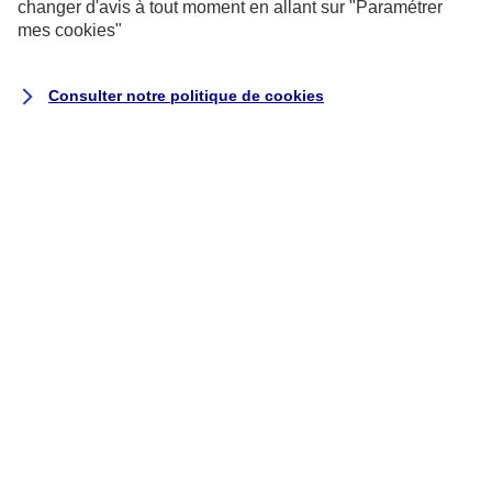
changer d'avis à tout moment en allant sur
"Paramétrer
mes
cookies
"
Mode d’emploi du paiement sans contact par
carte bancaire
Consulter notre politique de
cookies
Les étapes :
Posez votre carte bancaire sans contact
sur l’écran du terminal de paiement.
Un voyant de couleur s’allume et un bip
retentit. C’est tout : votre paiement est
validé en moins d’une seconde !
Votre reçu s’imprime et il ne vous reste
plus qu’à le récupérer.
Pour savoir si votre carte dispose du
paiement sans contact, regardez si vous
avez le pictogramme
au recto de votre