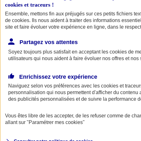
cookies et traceurs
!
Ensemble, mettons fin aux préjugés sur ces petits fichiers te
de
cookies
. Ils nous aident à traiter des informations essentie
site et faire évoluer votre expérience en ligne, dans le respect
Partagez vos attentes
Assurance Auto
Soyez toujours plus satisfait en acceptant les
Retour à la section précédente
cookies
de mes
utilisateurs qui nous aident à faire évoluer nos offres et nos 
Fermer le menu principal
Enrichissez votre expérience
Naviguez selon vos préférences avec les
cookies et traceur
personnalisation qui nous permettent d'afficher du contenu a
des publicités personnalisées et de suivre la performance
Vous êtes libre de les accepter, de les refuser comme de cha
Assurance auto
allant sur
"Paramétrer mes
cookies
"
Assurance jeune conducteur
Assurance forfait km
Assurance véhicule de collection
Assurance monospace