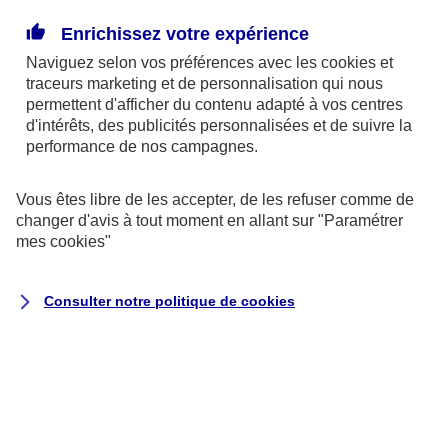
Comment procéder ?
Enrichissez votre expérience
Naviguez selon vos préférences avec les
cookies et
er
La loi Hamon, entrée en vigueur le 1
janvier 2015,
traceurs
marketing et de personnalisation qui nous
permettent d'afficher du contenu adapté à vos centres
permet aux assurés de résilier leur contrat au bout
d'intérêts, des publicités personnalisées et de suivre la
d’un an de souscription, à tout moment et sans
performance de nos campagnes.
justification. Le nouvel assureur s’occupe des
formalités de résiliation afin de faciliter les
Vous êtes libre de les accepter, de les refuser comme de
changer d'avis à tout moment en allant sur
"Paramétrer
démarches de son assuré.
mes
cookies
"
Contactez l’assureur que vous avez choisi et
Consulter notre politique de
cookies
transmettez-lui les informations liées à votre ancien
contrat (numéro d’assuré, de contrat, vos
coordonnées et celles de l’assureur).