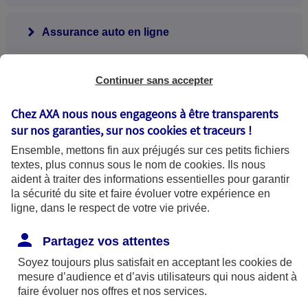
Assurance auto en ligne
Assurance jeune conducteur
Continuer sans accepter
Chez AXA nous nous engageons à être transparents
Assurance auto au km
sur nos garanties, sur nos
cookies et traceurs
!
Ensemble, mettons fin aux préjugés sur ces petits fichiers
textes, plus connus sous le nom de
cookies
. Ils nous
aident à traiter des informations essentielles pour garantir
la sécurité du site et faire évoluer votre expérience en
Quand résilier ?
ligne, dans le respect de votre vie privée.
Si votre contrat d’
assurance auto
a plus d’un
Partagez vos attentes
an,vous pouvez résilier à tout moment. C’est la
Soyez toujours plus satisfait en acceptant les
cookies
de
principale nouveauté apportée par la loi Hamon en
mesure d’audience et d’avis utilisateurs qui nous aident à
matière de résiliation.
faire évoluer nos offres et nos services.