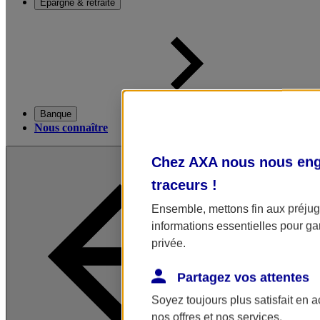
Épargne & retraite
Banque
Nous connaître
Chez AXA nous nous enga
traceurs
!
Ensemble, mettons fin aux préjugé
informations essentielles pour gar
privée.
Partagez vos attentes
Soyez toujours plus satisfait en 
nos offres et nos services.