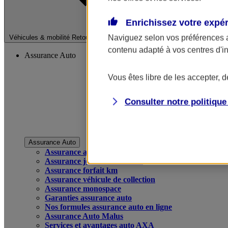
Enrichissez votre expé
Fermer le menu pri
Naviguez selon vos préférences 
Véhicules & mobilité
Retour à la section précédente
contenu adapté à vos centres d'i
Assurance Auto
Vous êtes libre de les accepter, 
Consulter notre politiqu
Assurance Auto
Assurance auto
Assurance jeune conducteur
Assurance forfait km
Assurance véhicule de collection
Assurance monospace
Garanties assurance auto
Nos formules assurance auto en ligne
Assurance Auto Malus
Services et avantages auto AXA