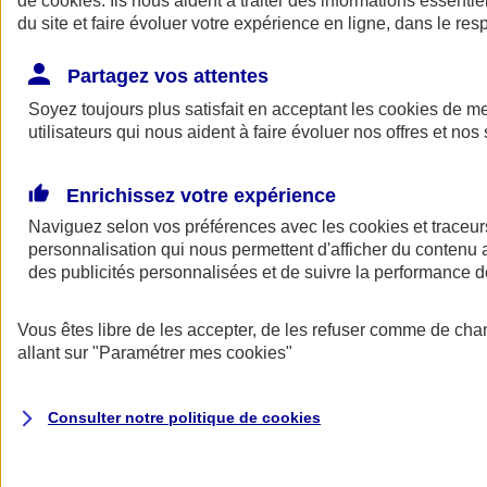
de
cookies
. Ils nous aident à traiter des informations essentie
du site et faire évoluer votre expérience en ligne, dans le resp
Assurance auto
Assurance jeune conducteur
Partagez vos attentes
Assurance forfait km
Soyez toujours plus satisfait en acceptant les
Assurance véhicule de collection
cookies
de mes
Assurance monospace
utilisateurs qui nous aident à faire évoluer nos offres et nos 
Garanties assurance auto
Nos formules assurance auto en ligne
Assurance Auto Malus
Enrichissez votre expérience
Services et avantages auto AXA
Naviguez selon vos préférences avec les
Assurance citoyenne auto
cookies et traceur
Assurer 2 voitures
personnalisation qui nous permettent d'afficher du contenu a
Assurance auto en ligne
des publicités personnalisées et de suivre la performance
Vous êtes libre de les accepter, de les refuser comme de cha
allant sur
"Paramétrer mes
cookies
"
Consulter notre politique de
cookies