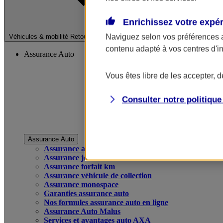
Enrichissez votre expé
Fermer le menu pri
Naviguez selon vos préférences 
Véhicules & mobilité
Retour à la section précédente
contenu adapté à vos centres d'i
Assurance Auto
Vous êtes libre de les accepter, 
Consulter notre politiqu
Assurance Auto
Assurance auto
Assurance jeune conducteur
Assurance forfait km
Assurance véhicule de collection
Assurance monospace
Garanties assurance auto
Nos formules assurance auto en ligne
Assurance Auto Malus
Services et avantages auto AXA