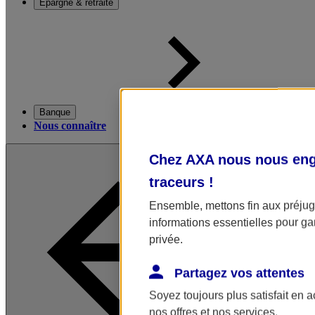
Épargne & retraite
Banque
Nous connaître
Chez AXA nous nous enga
traceurs
!
Ensemble, mettons fin aux préjugé
informations essentielles pour gar
privée.
Partagez vos attentes
Soyez toujours plus satisfait en 
nos offres et nos services.