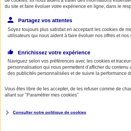
de
cookies
. Ils nous aident à traiter des informations essentie
du site et faire évoluer votre expérience en ligne, dans le resp
Assurance auto
Assurance jeune conducteur
Partagez vos attentes
Assurance forfait km
Soyez toujours plus satisfait en acceptant les
Assurance véhicule de collection
cookies
de mes
Assurance monospace
utilisateurs qui nous aident à faire évoluer nos offres et nos 
Garanties assurance auto
Nos formules assurance auto en ligne
Assurance Auto Malus
Enrichissez votre expérience
Services et avantages auto AXA
Naviguez selon vos préférences avec les
Assurance citoyenne auto
cookies et traceur
Assurer 2 voitures
personnalisation qui nous permettent d'afficher du contenu a
Assurance auto en ligne
des publicités personnalisées et de suivre la performance
Vous êtes libre de les accepter, de les refuser comme de cha
allant sur
"Paramétrer mes
cookies
"
Consulter notre politique de
cookies