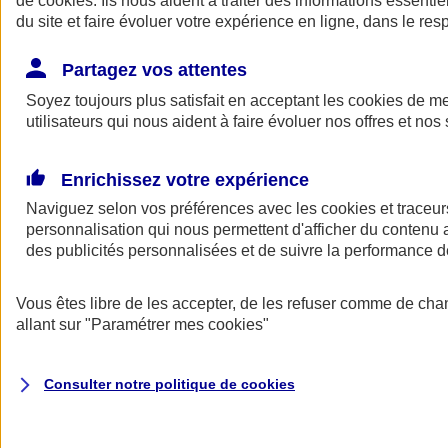
de
cookies
. Ils nous aident à traiter des informations essentie
du site et faire évoluer votre expérience en ligne, dans le resp
Assurance auto
Assurance jeune conducteur
Partagez vos attentes
Assurance forfait km
Soyez toujours plus satisfait en acceptant les
Assurance véhicule de collection
cookies
de mes
Assurance monospace
utilisateurs qui nous aident à faire évoluer nos offres et nos 
Garanties assurance auto
Nos formules assurance auto en ligne
Assurance Auto Malus
Enrichissez votre expérience
Services et avantages auto AXA
Naviguez selon vos préférences avec les
Assurance citoyenne auto
cookies et traceur
Assurer 2 voitures
personnalisation qui nous permettent d'afficher du contenu a
Assurance auto en ligne
des publicités personnalisées et de suivre la performance
Vous êtes libre de les accepter, de les refuser comme de cha
allant sur
"Paramétrer mes
cookies
"
Consulter notre politique de
cookies