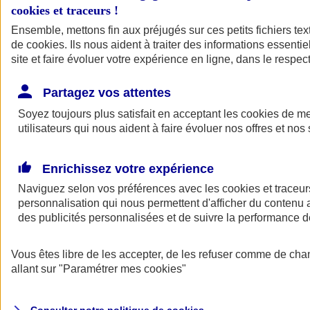
cookies et traceurs
!
Ensemble, mettons fin aux préjugés sur ces petits fichiers te
Assurance auto
de
cookies
Assurance jeune conducteur
. Ils nous aident à traiter des informations essentie
Assurance forfait km
site et faire évoluer votre expérience en ligne, dans le respect
Assurance véhicule de collection
Assurance monospace
Partagez vos attentes
Garanties assurance auto
Nos formules assurance auto en ligne
Soyez toujours plus satisfait en acceptant les
cookies
de mes
Assurance Auto Malus
utilisateurs qui nous aident à faire évoluer nos offres et nos 
Services et avantages auto AXA
Assurance citoyenne auto
Assurer 2 voitures
Enrichissez votre expérience
Assurance auto en ligne
Naviguez selon vos préférences avec les
cookies et traceur
personnalisation qui nous permettent d'afficher du contenu a
des publicités personnalisées et de suivre la performance
Vous êtes libre de les accepter, de les refuser comme de cha
allant sur
"Paramétrer mes
cookies
"