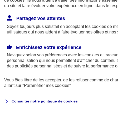
de
cookies
. Ils nous aident à traiter des informations essentie
du site et faire évoluer votre expérience en ligne, dans le resp
Assurance auto
Assurance jeune conducteur
Partagez vos attentes
Assurance forfait km
Soyez toujours plus satisfait en acceptant les
Assurance véhicule de collection
cookies
de mes
Assurance monospace
utilisateurs qui nous aident à faire évoluer nos offres et nos 
Garanties assurance auto
Nos formules assurance auto en ligne
Assurance Auto Malus
Enrichissez votre expérience
Services et avantages auto AXA
Naviguez selon vos préférences avec les
Assurance citoyenne auto
cookies et traceur
Assurer 2 voitures
personnalisation qui nous permettent d'afficher du contenu a
Assurance auto en ligne
des publicités personnalisées et de suivre la performance
Vous êtes libre de les accepter, de les refuser comme de cha
allant sur
"Paramétrer mes
cookies
"
Consulter notre politique de
cookies