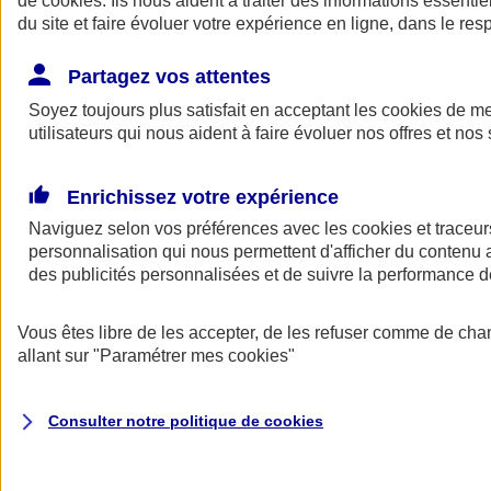
de
cookies
. Ils nous aident à traiter des informations essentie
du site et faire évoluer votre expérience en ligne, dans le resp
Assurance auto
Assurance jeune conducteur
Partagez vos attentes
Assurance forfait km
Soyez toujours plus satisfait en acceptant les
Assurance véhicule de collection
cookies
de mes
Assurance monospace
utilisateurs qui nous aident à faire évoluer nos offres et nos 
Garanties assurance auto
Nos formules assurance auto en ligne
Assurance Auto Malus
Enrichissez votre expérience
Services et avantages auto AXA
Naviguez selon vos préférences avec les
Assurance citoyenne auto
cookies et traceur
Assurer 2 voitures
personnalisation qui nous permettent d'afficher du contenu a
Assurance auto en ligne
des publicités personnalisées et de suivre la performance
Vous êtes libre de les accepter, de les refuser comme de cha
allant sur
"Paramétrer mes
cookies
"
Consulter notre politique de
cookies