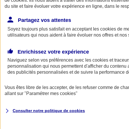
de
cookies
. Ils nous aident à traiter des informations essentie
du site et faire évoluer votre expérience en ligne, dans le resp
Assurance auto
Assurance jeune conducteur
Partagez vos attentes
Assurance forfait km
Soyez toujours plus satisfait en acceptant les
Assurance véhicule de collection
cookies
de mes
Assurance monospace
utilisateurs qui nous aident à faire évoluer nos offres et nos 
Garanties assurance auto
Nos formules assurance auto en ligne
Assurance Auto Malus
Enrichissez votre expérience
Services et avantages auto AXA
Naviguez selon vos préférences avec les
Assurance citoyenne auto
cookies et traceur
Assurer 2 voitures
personnalisation qui nous permettent d'afficher du contenu a
Assurance auto en ligne
des publicités personnalisées et de suivre la performance
Vous êtes libre de les accepter, de les refuser comme de cha
allant sur
"Paramétrer mes
cookies
"
Consulter notre politique de
cookies