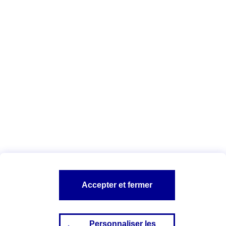
Top 5 des conseils pour faire bouger vos
enfants
En savoir plus
Vous êtes ici :
Complémentaire santé
Assurance scolaire
Choix
assurance scolaire
A PROPOS D'AXA
TOUT L'UNIVERS PROTECTION DE LA FAMILLE
SITES AXA
Accepter et fermer
Personnaliser les