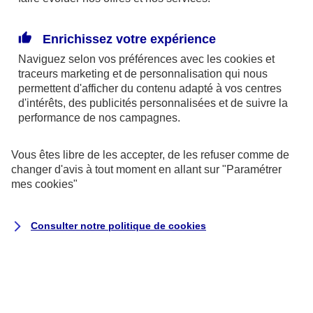
facultatives comme les classes vertes ou les sorties
culturelles, même si celles-ci sont proposées et
Enrichissez votre expérience
organisées par l’école.
Naviguez selon vos préférences avec les
cookies et
traceurs
marketing et de personnalisation qui nous
Les garanties de base de l’assurance scolaire
permettent d'afficher du contenu adapté à vos centres
d'intérêts, des publicités personnalisées et de suivre la
L’assurance scolaire propose généralement deux
performance de nos campagnes.
niveaux de garantie : la responsabilité civile et la
Vous êtes libre de les accepter, de les refuser comme de
garantie individuelle accident. Avant de souscrire, il
changer d'avis à tout moment en allant sur
"Paramétrer
est recommandé de vérifier si vos autres
mes
cookies
"
assurances ne couvrent pas déjà une partie des
garanties proposées par l’assurance scolaire. C’est
Consulter notre politique de
cookies
le cas de l’assurance habitation qui inclut une
garantie responsabilité civile destinée à prendre en
charge les dommages causés par votre enfant à
autrui.