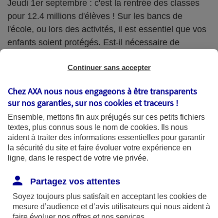
Jeudi 1er septembre : c'est la rentrée des classes
pour 12.4 millions d'élèves ! Sur les bancs de
l'école, ou lors des activités, il est essentiel que vos
enfants soient protégés. Est-il nécessaire de
souscrire une assurance scolaire ? Et que couvre-t-
Continuer sans accepter
elle ?
Chez AXA nous nous engageons à être transparents
sur nos garanties, sur nos
cookies et traceurs
!
L'assurance scolaire est-elle obligatoire ?
Ensemble, mettons fin aux préjugés sur ces petits fichiers
textes, plus connus sous le nom de
cookies
. Ils nous
L’assurance scolaire est une assurance qui couvre
aident à traiter des informations essentielles pour garantir
tous les dommages que l’enfant peut subir ou
la sécurité du site et faire évoluer votre expérience en
ligne, dans le respect de votre vie privée.
causer à autrui à l’école, ainsi que sur le trajet aller-
retour. Si vous n’êtes pas tenu d’y souscrire pour
Partagez vos attentes
toutes les activités scolaires obligatoires, elle reste
Soyez toujours plus satisfait en acceptant les
cookies
de
indispensable dans le cadre des activités
mesure d’audience et d’avis utilisateurs qui nous aident à
faire évoluer nos offres et nos services.