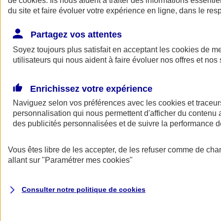
de
cookies
. Ils nous aident à traiter des informations essentie
du site et faire évoluer votre expérience en ligne, dans le resp
Assurance auto
Assurance jeune conducteur
Partagez vos attentes
Assurance forfait km
Soyez toujours plus satisfait en acceptant les
Assurance véhicule de collection
cookies
de mes
Assurance monospace
utilisateurs qui nous aident à faire évoluer nos offres et nos 
Garanties assurance auto
Nos formules assurance auto en ligne
Assurance Auto Malus
Enrichissez votre expérience
Services et avantages auto AXA
Naviguez selon vos préférences avec les
Assurance citoyenne auto
cookies et traceur
Assurer 2 voitures
personnalisation qui nous permettent d'afficher du contenu a
Assurance auto en ligne
des publicités personnalisées et de suivre la performance
Vous êtes libre de les accepter, de les refuser comme de cha
allant sur
"Paramétrer mes
cookies
"
Consulter notre politique de
cookies