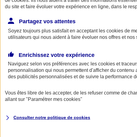
de
cookies
. Ils nous aident à traiter des informations essentie
du site et faire évoluer votre expérience en ligne, dans le resp
Assurance auto
Assurance jeune conducteur
Partagez vos attentes
Assurance forfait km
Soyez toujours plus satisfait en acceptant les
Assurance véhicule de collection
cookies
de mes
Assurance monospace
utilisateurs qui nous aident à faire évoluer nos offres et nos 
Garanties assurance auto
Nos formules assurance auto en ligne
Assurance Auto Malus
Enrichissez votre expérience
Services et avantages auto AXA
Naviguez selon vos préférences avec les
Assurance citoyenne auto
cookies et traceur
Assurer 2 voitures
personnalisation qui nous permettent d'afficher du contenu a
Assurance auto en ligne
des publicités personnalisées et de suivre la performance
Vous êtes libre de les accepter, de les refuser comme de cha
allant sur
"Paramétrer mes
cookies
"
Consulter notre politique de
cookies