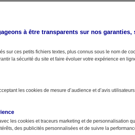
 charges.
colocataires solidaires, le locataire qui a donné congé re
u du paiement du loyer et des charges jusqu’à la fin du 
geons à être transparents sur nos garanties,
ion de contrat de location (modèle de 
s sur ces petits fichiers textes, plus connus sous le nom de
co
antir la sécurité du site et faire évoluer votre expérience en lign
r le document (WORD)
- 15 Ko
acceptant les
cookies
de mesure d’audience et d’avis utilisateurs
rience
 résilier votre contrat de location à tout moment, par lettre
avec les
cookies et traceurs
marketing et de personnalisation qui
e avec demande d’avis de réception ou acte d’huissier.
ntérêts, des publicités personnalisées et de suivre la performa