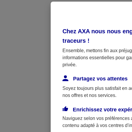
loyers et des
Si vous êtes 
néanmoins ten
Chez AXA nous nous enga
traceurs
!
Résiliat
Ensemble, mettons fin aux préjugé
informations essentielles pour gar
privée.
Télécharge
Partagez vos attentes
Soyez toujours plus satisfait en 
nos offres et nos services.
À noter
Enrichissez votre expé
Vous pouvez
Naviguez selon vos préférences 
recommandé
contenu adapté à vos centres d'i