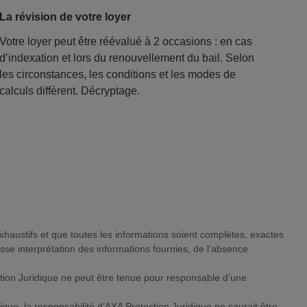
La révision de votre loyer
Votre loyer peut être réévalué à 2 occasions : en cas
d’indexation et lors du renouvellement du bail. Selon
les circonstances, les conditions et les modes de
calculs diffèrent. Décryptage.
exhaustifs et que toutes les informations soient complètes, exactes
usse interprétation des informations fournies, de l’absence
ction Juridique ne peut être tenue pour responsable d’une
ique, la responsabilité d’AXA Protection Juridique ne saurait être