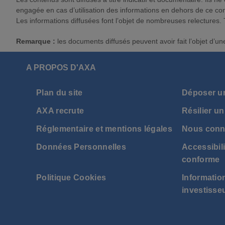
engagée en cas d’utilisation des informations en dehors de ce co
Les informations diffusées font l’objet de nombreuses relectures.
Remarque :
les documents diffusés peuvent avoir fait l’objet d’u
A PROPOS D'AXA
Plan du site
Déposer u
AXA recrute
Résilier un
Réglementaire et mentions légales
Nous conn
Données Personnelles
Accessibili
conforme
Politique Cookies
Information
investisse