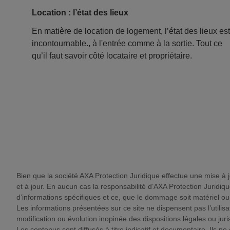
Location : l’état des lieux
En matière de location de logement, l’état des lieux est
incontournable., à l'entrée comme à la sortie. Tout ce
qu’il faut savoir côté locataire et propriétaire.
Bien que la société AXA Protection Juridique effectue une mise à jo
et à jour. En aucun cas la responsabilité d’AXA Protection Juridiq
d’informations spécifiques et ce, que le dommage soit matériel ou i
Les informations présentées sur ce site ne dispensent pas l’utili
modification ou évolution inopinée des dispositions légales ou juri
Les contenus sont diffusés à titre indicatif et documentaire. Ils n