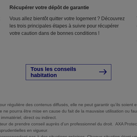
Récupérer votre dépôt de garantie
Vous allez bientôt quitter votre logement ? Découvrez
les trois principales étapes à suivre pour récupérer
votre caution dans de bonnes conditions !
Tous les conseils
habitation
ur régulière des contenus diffusés, elle ne peut garantir qu’ils soient 
ue ne pourra être mise en cause du fait de la mauvaise utilisation ou fa
mmatériel, direct ou indirect.
sateur de prendre conseil auprès d’un professionnel du droit. AXA Prote
sprudentielles en vigueur.
e correspondent pas à des situations précises. Chaque situation étant un