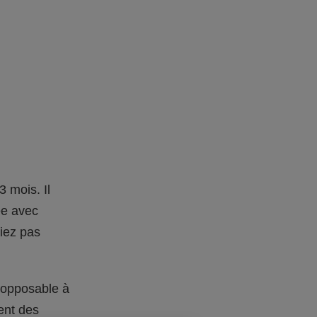
3 mois. Il
ée avec
liez pas
 opposable à
ent des