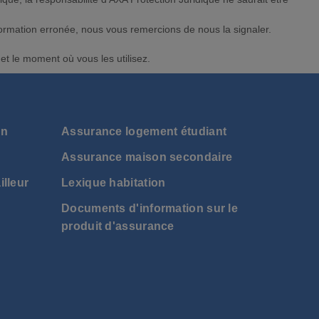
nformation erronée, nous vous remercions de nous la signaler.
et le moment où vous les utilisez.
N
on
Assurance logement étudiant
Assurance maison secondaire
illeur
Lexique habitation
Documents d'information sur le
produit d'assurance