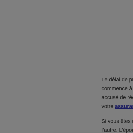
Le délai de p
commence à c
accusé de réc
votre
assura
Si vous êtes
l’autre. L’ép