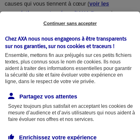
causes qui vous tiennent à cœur
(
voir l
es
associations partenaires d’AXA Banque
).
Continuer sans accepter
Qu'est ce que ça change ?
Chez AXA nous nous engageons à être transparents
sur nos garanties, sur nos
cookies et traceurs
!
Le changement majeur se situe au niveau du
Ensemble, mettons fin aux préjugés sur ces petits fichiers
dispositif de dons qui vient s’ajouter. Auparavant il
textes, plus connus sous le nom de
cookies
. Ils nous
n’était pas possible de faire des dons avec le LDDS,
aident à traiter des informations essentielles pour garantir
la sécurité du site et faire évoluer votre expérience en
seule la collecte de l’épargne servait au soutien
ligne, dans le respect de votre vie privée.
financier des projets.
Partagez vos attentes
Le second changement important concerne
Soyez toujours plus satisfait en acceptant les
cookies
de
l’ouverture au
secteur de l’économie sociale et
mesure d’audience et d’avis utilisateurs qui nous aident à
faire évoluer nos offres et nos services.
solidaire du dispositif
de soutien. En plus du
développement durable, vous pouvez désormais
Enrichissez votre expérience
aider nos associations partenaires à financer leurs