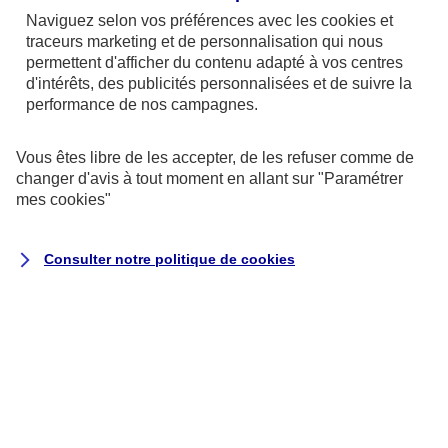
Naviguez selon vos préférences avec les
cookies et
projets issus de la prévention de la santé, la
traceurs
marketing et de personnalisation qui nous
préservation de l’environnement, l’éducation,
permettent d'afficher du contenu adapté à vos centres
d'intérêts, des publicités personnalisées et de suivre la
l’inclusion sociale etc…
performance de nos campagnes.
En ce qui concerne le choix des associations ou
Vous êtes libre de les accepter, de les refuser comme de
entreprises à qui vous pouvez faire un don, il vous
changer d'avis à tout moment en allant sur
"Paramétrer
suffit de vous référer à votre banque qui aura
mes
cookies
"
sélectionné un certain nombre de partenaires
éligibles.
Consulter notre politique de
cookies
Enfin, les dons s’effectuent gratuitement à partir du
capital disponible sur votre LDDS et doivent égaler
ou dépasser 10 € (limite du solde minimum du
LDDS).
Les principales caractéristiques du Livret de