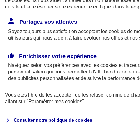
de
cookies
. Ils nous aident à traiter des informations essentie
du site et faire évoluer votre expérience en ligne, dans le resp
Assurance auto
Assurance jeune conducteur
Partagez vos attentes
Assurance forfait km
Soyez toujours plus satisfait en acceptant les
Assurance véhicule de collection
cookies
de mes
Assurance monospace
utilisateurs qui nous aident à faire évoluer nos offres et nos 
Garanties assurance auto
Nos formules assurance auto en ligne
Assurance Auto Malus
Enrichissez votre expérience
Services et avantages auto AXA
Naviguez selon vos préférences avec les
Assurance citoyenne auto
cookies et traceur
Assurer 2 voitures
personnalisation qui nous permettent d'afficher du contenu a
Assurance auto en ligne
des publicités personnalisées et de suivre la performance
Vous êtes libre de les accepter, de les refuser comme de cha
allant sur
"Paramétrer mes
cookies
"
Consulter notre politique de
cookies