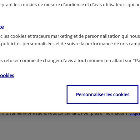
ceptant les
cookies
de mesure d’audience et d’avis utilisateurs qui no
i
Non
ce
c les
cookies et traceurs
marketing et de personnalisation qui nous
es publicités personnalisées et de suivre la performance de nos cam
te
 les refuser comme de changer d'avis à tout moment en allant sur
"P
ookies
Personnaliser les cookies
roits sur les informations vous concernant. Pour plus d'informations,
clique