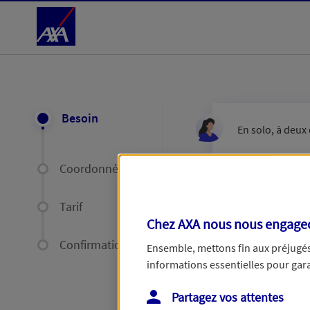
Accéder au Contenu
Besoin
En solo, à deux 
Coordonnées
Tarif
Chez AXA nous nous engageon
Êtes-vous e
Confirmation
Ensemble, mettons fin aux préjugés 
informations essentielles pour garan
Partagez vos attentes