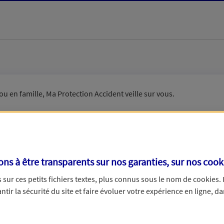
ou en famille, Ma Protection Accident veille sur vous.
s à être transparents sur nos garanties, sur nos
cook
n couple ?
sur ces petits fichiers textes, plus connus sous le nom de
cookies
.
tir la sécurité du site et faire évoluer votre expérience en ligne, da