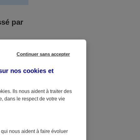
ssé par
us n’êtes pas
Continuer sans accepter
yant entrainé
r des frais
 sur nos
cookies et
accident dont
okies
. Ils nous aident à traiter des
e, dans le respect de votre vie
ique
pourra alors
 qui nous aident à faire évoluer