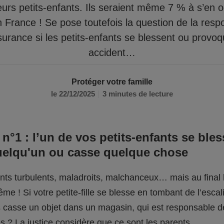
eurs petits-enfants. Ils seraient même 7 % à s’en 
n France ! Se pose toutefois la question de la respo
surance si les petits-enfants se blessent ou provo
accident…
Protéger votre famille
le 22/12/2025
3 minutes de lecture
 n°1 : l’un de vos petits-enfants se bles
uelqu'un ou casse quelque chose
fants turbulents, maladroits, malchanceux… mais au final l
me ! Si votre petite-fille se blesse en tombant de l’escali
ils casse un objet dans un magasin, qui est responsable 
 ? La justice considère que ce sont les parents.