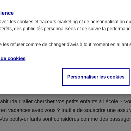
assurance ?
rience
avec les
cookies et traceurs
marketing et de personnalisation qui
abilité civile de la personne désignée comme responsable de
ntérêts, des publicités personnalisées et de suivre la performa
 Ou alors l’assurance spécifique (assurance scolaire ou garantie
e la vie) que vous auriez souscrite pour votre famille.
de les refuser comme de changer d'avis à tout moment en allant 
e de
cookies
 n°3 : vous avez un accident de voiture
Personnaliser les cookies
fants
abitude d’aller chercher vos petits-enfants à l’école ? V
en vacances avec vous ? Inutile de souscrire une assu
 ! Vos petits-enfants sont considérés comme des passag