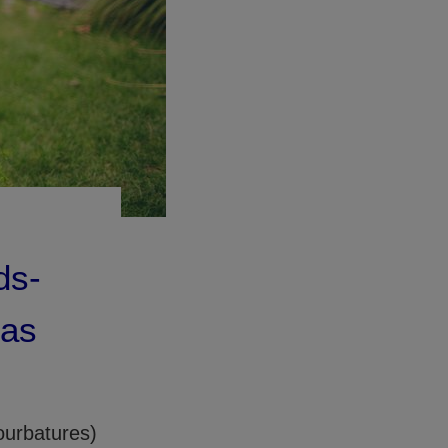
ds-
cas
ourbatures)