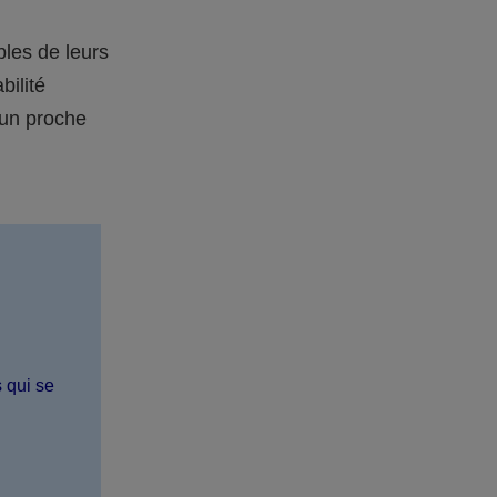
bles de leurs
bilité
 un proche
s qui se