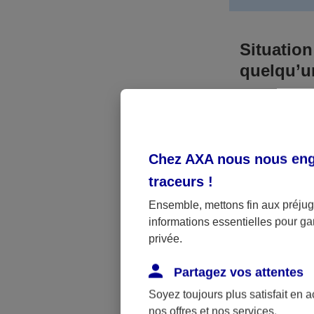
Situation
quelqu’
Bien que vous
responsable. 
l’accident. A
Chez AXA nous nous enga
médicaux et 
traceurs
!
Néanmoins, s
Ensemble, mettons fin aux préjugé
informations essentielles pour gar
a été victime 
privée.
(assurance sc
fonctionner.
Partagez vos attentes
Soyez toujours plus satisfait en 
nos offres et nos services.