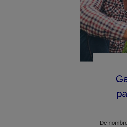
Ga
pa
De nombreu