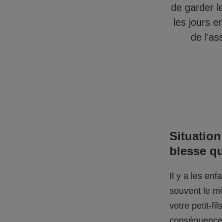
de garder l
les jours e
de l’as
Situation
blesse q
Il y a les en
souvent le mê
votre petit-f
conséquences