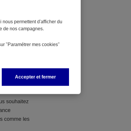
 nous permettent d'afficher du
nce de nos campagnes.
 des
sur
"Paramétrer mes
cookies
"
 avec vos
Accepter et fermer
ous souhaitez
rance
ers comme les