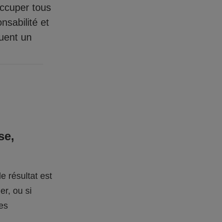
occuper tous
nsabilité et
quent un
se,
e résultat est
er, ou si
des