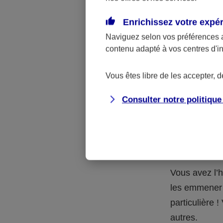
Quelle 
Enrichissez votre expé
Naviguez selon vos préférences 
La respons
contenu adapté à vos centres d'i
l’accident.
accidents d
Vous êtes libre de les accepter, 
Consulter notre politiqu
Situation
petits-en
Vous avez l’h
les emmener 
particulière
autres.