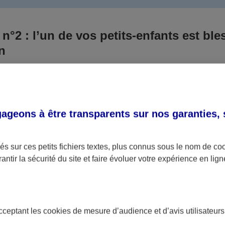
 n°2 : l’un de vos petits-enfants est ble
un
 culpabilisiez certainement de ce qui vient d’arriver, vo
Aux yeux de la justice, le responsable est la personne a
 ce titre, cette personne et son assureur devront s’acquitte
geons à être transparents sur nos garanties,
éventuelles indemnisations en guise de dommage.
i aucun responsable n’a été désigné ou retrouvé pour l’
s sur ces petits fichiers textes, plus connus sous le nom de
co
antir la sécurité du site et faire évoluer votre expérience en lign
votre petit-fils ou petite-fille, seule une assurance spécif
olaire ou garantie des accidents de la vie par exemple) 
acceptant les
cookies
de mesure d’audience et d’avis utilisateurs