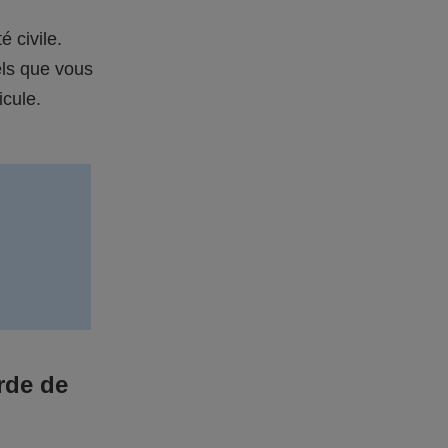
é civile.
els que vous
icule.
rde de