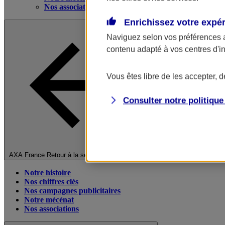
Nos associations
Enrichissez votre expé
Naviguez selon vos préférences 
contenu adapté à vos centres d'i
Vous êtes libre de les accepter, 
Consulter notre politiqu
Fermer le menu principal
AXA France
Retour à la section précédente
Notre histoire
Nos chiffres clés
Nos campagnes publicitaires
Notre mécénat
Nos associations