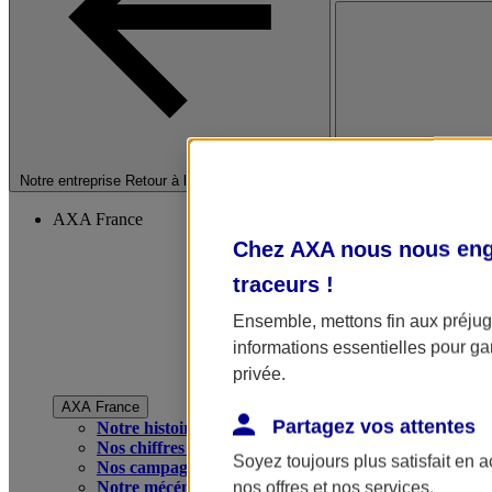
Fermer le menu princip
Notre entreprise
Retour à la section précédente
AXA France
Chez AXA nous nous enga
traceurs
!
Ensemble, mettons fin aux préjugé
informations essentielles pour gar
privée.
AXA France
Partagez vos attentes
Notre histoire
Nos chiffres clés
Soyez toujours plus satisfait en 
Nos campagnes publicitaires
Notre mécénat
nos offres et nos services.