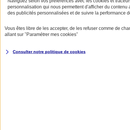
Naviguez selon vos préférences avec les
cookies et traceur
personnalisation qui nous permettent d'afficher du contenu a
des publicités personnalisées et de suivre la performance
Vous êtes libre de les accepter, de les refuser comme de cha
allant sur
"Paramétrer mes
cookies
"
Consulter notre politique de
cookies
A vos côtés
Retour à la section précédente
Fermer le menu principal
Préserver la nature et le climat
Faire avancer la solidarité et l'inclusion