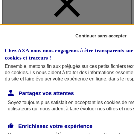
A vos côtés
Continuer sans accepter
Chez AXA nous nous engageons à être transparents sur 
cookies et traceurs
!
Ensemble, mettons fin aux préjugés sur ces petits fichiers te
de
cookies
. Ils nous aident à traiter des informations essentie
du site et faire évoluer votre expérience en ligne, dans le resp
A vos côtés
Préserver la nature et le climat
Partagez vos attentes
Faire avancer la solidarité et l'inclusion
Soyez toujours plus satisfait en acceptant les
cookies
de mes
Donner toute leur place aux territoires
Porter l'élan du rugby féminin
utilisateurs qui nous aident à faire évoluer nos offres et nos 
Enrichissez votre expérience