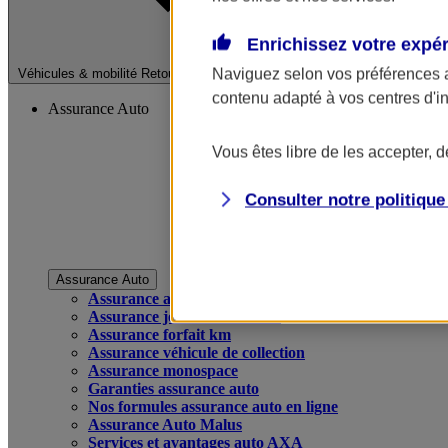
Enrichissez votre expé
Fermer le menu pri
Naviguez selon vos préférences 
Véhicules & mobilité
Retour à la section précédente
contenu adapté à vos centres d'i
Assurance Auto
Vous êtes libre de les accepter, 
Consulter notre politiqu
Assurance Auto
Assurance auto
Assurance jeune conducteur
Assurance forfait km
Assurance véhicule de collection
Assurance monospace
Garanties assurance auto
Nos formules assurance auto en ligne
Assurance Auto Malus
Services et avantages auto AXA