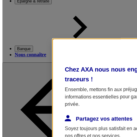
Épargne & retraite
Banque
Nous connaître
Chez AXA nous nous enga
traceurs
!
Ensemble, mettons fin aux préjugé
informations essentielles pour gar
privée.
Partagez vos attentes
Soyez toujours plus satisfait en 
nos offres et nos services.