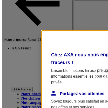
Fermer le menu princip
Notre entreprise
Retour à la section précédente
AXA France
Chez AXA nous nous enga
traceurs
!
Ensemble, mettons fin aux préjugé
informations essentielles pour gar
privée.
AXA France
Partagez vos attentes
Notre histoire
Nos chiffres clés
Soyez toujours plus satisfait en 
Nos campagnes publicitaires
Notre mécénat
nos offres et nos services.