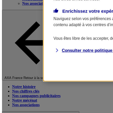
Nos associations
Enrichissez votre expé
Naviguez selon vos préférences 
contenu adapté à vos centres d'i
Vous êtes libre de les accepter, 
Consulter notre politiqu
Fermer le menu principal
AXA France
Retour à la section précédente
Notre histoire
Nos chiffres clés
Nos campagnes publicitaires
Notre mécénat
Nos associations