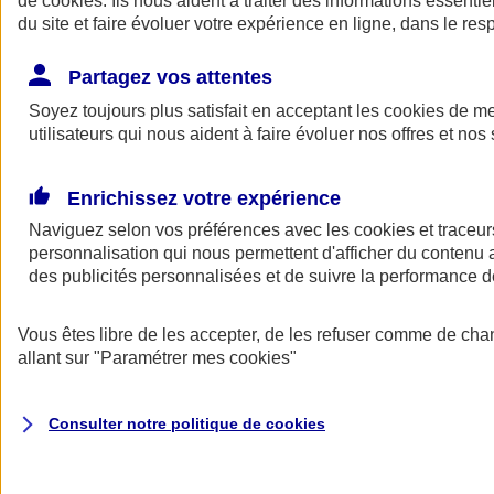
de
cookies
. Ils nous aident à traiter des informations essentie
du site et faire évoluer votre expérience en ligne, dans le resp
Assurance auto
Assurance jeune conducteur
Partagez vos attentes
Assurance forfait km
Soyez toujours plus satisfait en acceptant les
Assurance véhicule de collection
cookies
de mes
Assurance monospace
utilisateurs qui nous aident à faire évoluer nos offres et nos 
Garanties assurance auto
Nos formules assurance auto en ligne
Assurance Auto Malus
Enrichissez votre expérience
Services et avantages auto AXA
Naviguez selon vos préférences avec les
Assurance citoyenne auto
cookies et traceur
Assurer 2 voitures
personnalisation qui nous permettent d'afficher du contenu a
Assurance auto en ligne
des publicités personnalisées et de suivre la performance
Vous êtes libre de les accepter, de les refuser comme de cha
allant sur
"Paramétrer mes
cookies
"
Consulter notre politique de
cookies