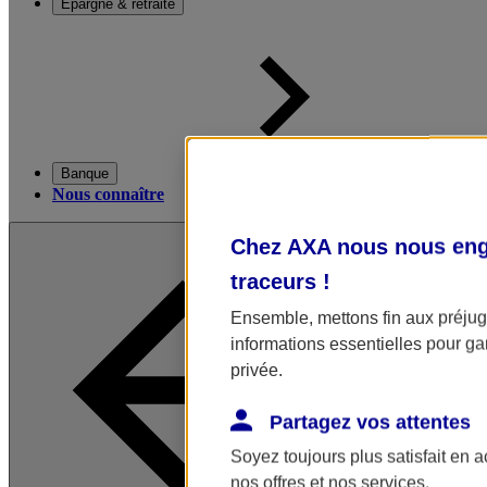
Épargne & retraite
Banque
Nous connaître
Chez AXA nous nous enga
traceurs
!
Ensemble, mettons fin aux préjugé
informations essentielles pour gar
privée.
Partagez vos attentes
Soyez toujours plus satisfait en 
nos offres et nos services.