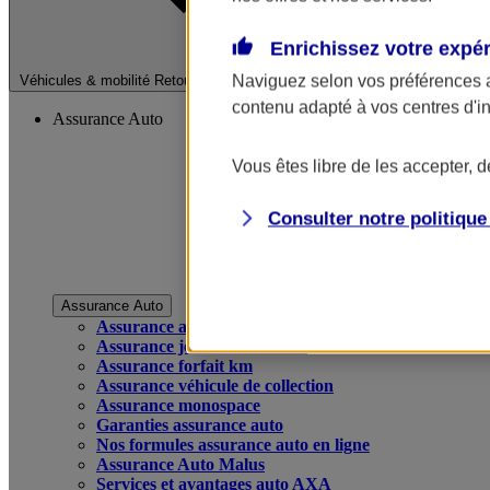
Enrichissez votre expé
Fermer le menu pri
Naviguez selon vos préférences 
Véhicules & mobilité
Retour à la section précédente
contenu adapté à vos centres d'i
Assurance Auto
Vous êtes libre de les accepter, 
Consulter notre politiqu
Assurance Auto
Assurance auto
Assurance jeune conducteur
Assurance forfait km
Assurance véhicule de collection
Assurance monospace
Garanties assurance auto
Nos formules assurance auto en ligne
Assurance Auto Malus
Services et avantages auto AXA